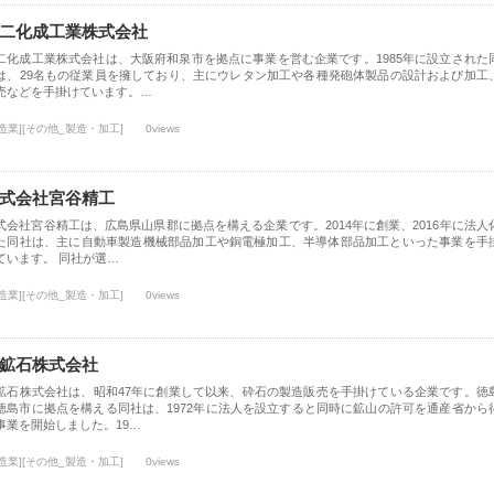
二化成工業株式会社
二化成工業株式会社は、大阪府和泉市を拠点に事業を営む企業です。1985年に設立された
は、29名もの従業員を擁しており、主にウレタン加工や各種発砲体製品の設計および加工
売などを手掛けています。…
造業][その他_製造・加工]
0views
式会社宮谷精工
式会社宮谷精工は、広島県山県郡に拠点を構える企業です。2014年に創業、2016年に法人
た同社は、主に自動車製造機械部品加工や銅電極加工、半導体部品加工といった事業を手
ています。 同社が選…
造業][その他_製造・加工]
0views
鉱石株式会社
鉱石株式会社は、昭和47年に創業して以来、砕石の製造販売を手掛けている企業です。徳
徳島市に拠点を構える同社は、1972年に法人を設立すると同時に鉱山の許可を通産省から
事業を開始しました。19…
造業][その他_製造・加工]
0views