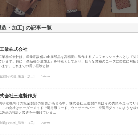
製造・加工] の記事一覧
工業株式会社
工業株式会社は、産業用設備の金属部品を高精度に製作するプロフェッショナルとして知
ています。特に「多品種少量加工」を得意としており、様々な業種のニーズに柔軟に対応
います。これまでの長い経験と熟…
造業][その他_製造・加工]
0views
式会社三進製作所
調や電機向けの板金製品の需要が高まる中、株式会社三進製作所はその先頭を走ってい
。この会社はオーダーメイドで厨房用フード、ウェザーカバー、空調用ダクトのような板
工製品の設計と製造を手掛けていま…
造業][その他_製造・加工]
0views