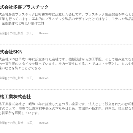
式会社多喜プラスチック
式会社多喜プラスチックは昭和39年に設立した会社です。プラスチック製品製造を中心と
事業を行っています。基本的にプラスチック製品のデザインだけではなく、モデルや製品
、金型製作など幅広い製作に対…
造業][その他_製造・加工]
0views
式会社SKN
式会社SKNは平成19年に設立された会社です。機械設計から加工手配、そして組み立てな
内一貫生産のスタイルを取っています。社内一貫性にすることでコストを落とし、ミスや
違いなどを防ぐことができる…
造業][その他_製造・加工]
0views
格工業株式会社
格工業株式会社は、昭和16年に誕生した息の長い企業です。法人として設立されたのは昭
7年のことで、現在では東京都中央区の本社をはじめ、茨城県や栃木県、静岡県、埼玉県な
も営業所を展開しています。…
造業][その他_製造・加工]
0views