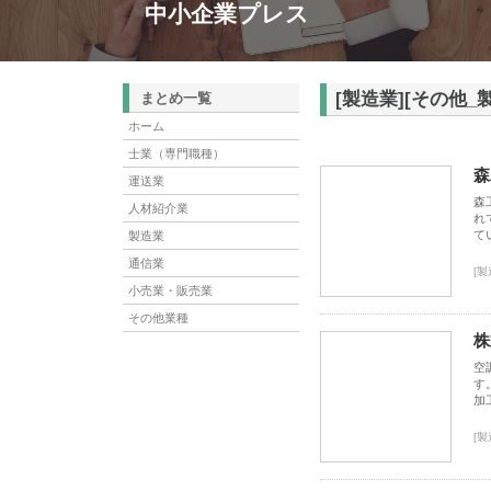
中小企業プレス
[製造業][その他_
まとめ一覧
ホーム
士業（専門職種）
森
運送業
森
人材紹介業
れ
て
製造業
通信業
[製
小売業・販売業
その他業種
株
空
す
加
[製