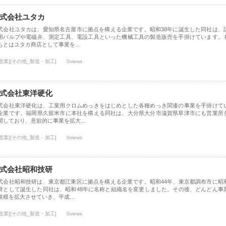
式会社ユタカ
式会社ユタカは、愛知県名古屋市に拠点を構える企業です。昭和38年に誕生した同社は、
用バルブや電磁弁、測定工具、電設工具といった機械工具の製造販売を手掛けています。
もとはユタカ商店として事業を…
造業][その他_製造・加工]
0views
式会社東洋硬化
式会社東洋硬化は、工業用クロムめっきをはじめとした各種めっき関連の事業を手掛けて
企業です。福岡県久留米市に本社を構える同社は、大分県大分市滋賀県草津市にも営業所
開しており、意欲的に事業を拡大…
造業][その他_製造・加工]
0views
式会社昭和技研
式会社昭和技研は、東京都江東区に拠点を構える企業です。昭和44年、東京都調布市に昭
研として誕生した同社は、昭和48年に名称と組織名を変更しました。その後、どんどん事
規模を拡大させていき、平成…
造業][その他_製造・加工]
0views