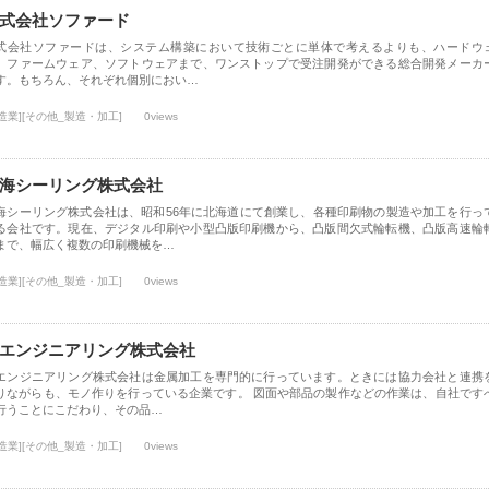
式会社ソファード
式会社ソファードは、システム構築において技術ごとに単体で考えるよりも、ハードウ
、ファームウェア、ソフトウェアまで、ワンストップで受注開発ができる総合開発メーカ
す。もちろん、それぞれ個別におい…
造業][その他_製造・加工]
0views
海シーリング株式会社
海シーリング株式会社は、昭和56年に北海道にて創業し、各種印刷物の製造や加工を行っ
る会社です。現在、デジタル印刷や小型凸版印刷機から、凸版間欠式輪転機、凸版高速輪
まで、幅広く複数の印刷機械を…
造業][その他_製造・加工]
0views
エンジニアリング株式会社
エンジニアリング株式会社は金属加工を専門的に行っています。ときには協力会社と連携
りながらも、モノ作りを行っている企業です。 図面や部品の製作などの作業は、自社です
行うことにこだわり、その品…
造業][その他_製造・加工]
0views