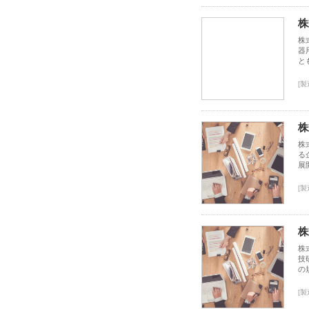
株
株
器
と
[製
株
株
る
展
[製
株
株
技
の
[製