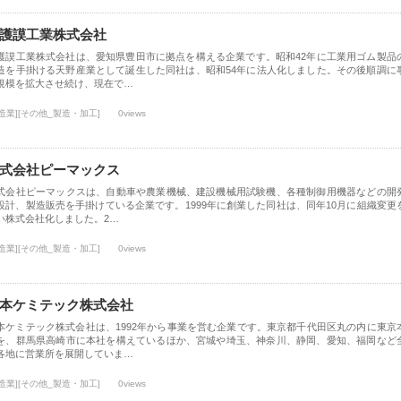
護謨工業株式会社
護謨工業株式会社は、愛知県豊田市に拠点を構える企業です。昭和42年に工業用ゴム製品
造を手掛ける天野産業として誕生した同社は、昭和54年に法人化しました。その後順調に
規模を拡大させ続け、現在で…
造業][その他_製造・加工]
0views
式会社ピーマックス
式会社ピーマックスは、自動車や農業機械、建設機械用試験機、各種制御用機器などの開
設計、製造販売を手掛けている企業です。1999年に創業した同社は、同年10月に組織変更
い株式会社化しました。2…
造業][その他_製造・加工]
0views
本ケミテック株式会社
本ケミテック株式会社は、1992年から事業を営む企業です。東京都千代田区丸の内に東京
を、群馬県高崎市に本社を構えているほか、宮城や埼玉、神奈川、静岡、愛知、福岡など
各地に営業所を展開していま…
造業][その他_製造・加工]
0views