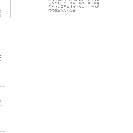
る企業として、舗装工事や土木工事を
手がける専門会社があります。地域住
民の生活を支える道…
に
価
で
た
川
の