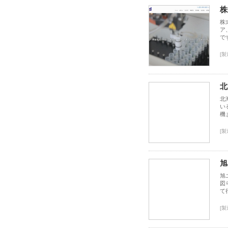
株
株
ア
で
[製
北
北
い
機
[製
旭
旭
図
て
[製