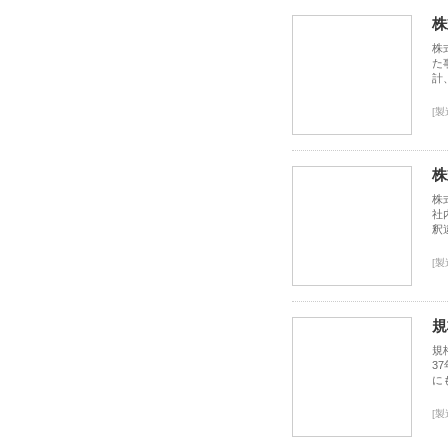
株
株
た
計
[製
株
株
社
釈
[製
規
規
3
に
[製