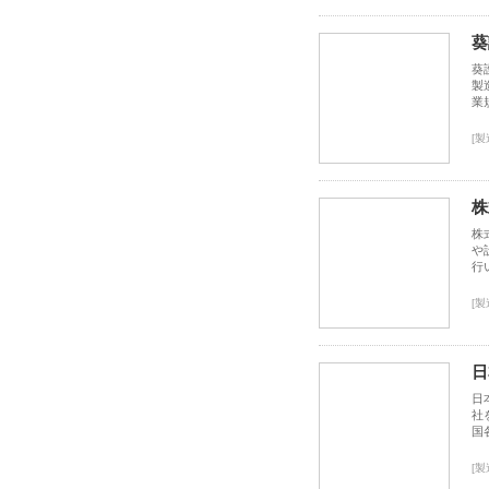
葵
葵
製
業
[製
株
株
や
行
[製
日
日
社
国
[製