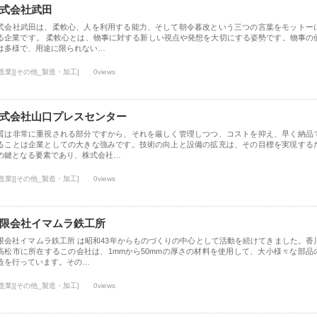
式会社武田
式会社武田は、柔軟心、人を利用する能力、そして朝令暮改という三つの言葉をモットー
る企業です。 柔軟心とは、物事に対する新しい視点や発想を大切にする姿勢です。物事の
は多様で、用途に限られない…
造業][その他_製造・加工]
0views
式会社山口プレスセンター
質は非常に重視される部分ですから、それを厳しく管理しつつ、コストを抑え、早く納品
ることは企業としての大きな強みです。技術の向上と設備の拡充は、その目標を実現する
の鍵となる要素であり、株式会社…
造業][その他_製造・加工]
0views
限会社イマムラ鉄工所
限会社イマムラ鉄工所 は昭和43年からものづくりの中心として活動を続けてきました。香
高松市に所在するこの会社は、1mmから50mmの厚さの材料を使用して、大小様々な部品
造を行っています。その…
造業][その他_製造・加工]
0views