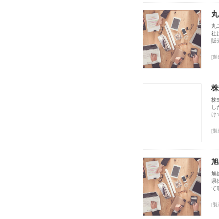
丸
丸
社
販
[製
株
株
し
け
[製
旭
旭
県
て
[製