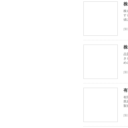
株
株
す
値
[製
株
品
き
め
[製
有
有
県
製
[製